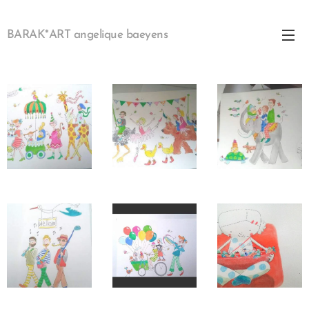
BARAK*ART angelique baeyens